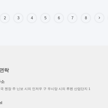
2
3
4
5
6
7
8
 연락
주소
국 젠장 주 닌보 시의 인저우 구 우시앙 시의 루펜 산업단지 1
호
el