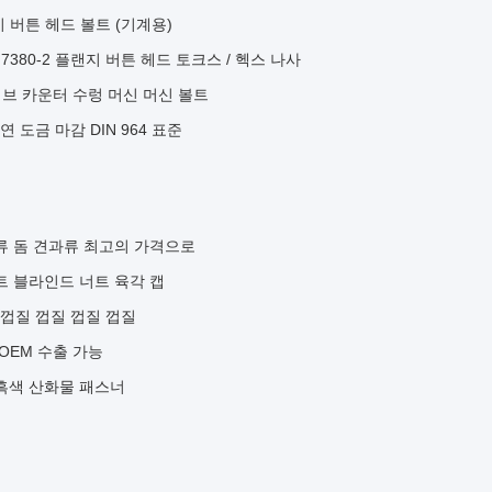
랜지 버튼 헤드 볼트 (기계용)
SO 7380-2 플랜지 버튼 헤드 토크스 / 헥스 나사
라이브 카운터 수렁 머신 머신 볼트
 도금 마감 DIN 964 표준
과류 돔 견과류 최고의 가격으로
너트 블라인드 너트 육각 캡
 껍질 껍질 껍질 껍질
 OEM 수출 가능
 흑색 산화물 패스너