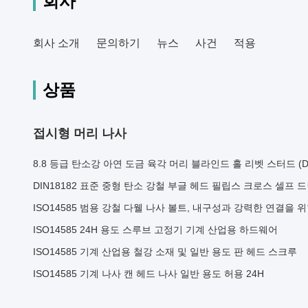
회사
회사 소개
문의하기
뉴스
사건
적용
상품
접시형 머리 나사
8.8 등급 탄소강 아연 도금 육각 머리 블라인드 홀 리벳 스터드 (D
DIN18182 표준 중형 탄소 강철 부글 헤드 필립스 크로스 셀프 드릴
ISO14585 범용 강철 다웰 나사 볼트, 내구성과 강력한 연결을 
ISO14585 24H 용도 스루브 고정기 기계 산업용 하드웨어
ISO14585 기계 산업용 철강 소재 및 일반 용도 판 헤드 스크루
ISO14585 기계 나사 캔 헤드 나사 일반 용도 허용 24H