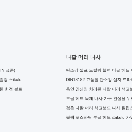
나팔 머리 나사
IN 표준)
탄소강 셀프 드릴링 블랙 버글 헤드 
링 스ikulu
DIN18182 고품질 탄소강 십자 드
위한 회전 볼트
흑인 인산염 처리된 나팔 머리 석고보
부글 헤드 목재 나사 가구 건설을 
검은 나팔 머리 석고보드 나사 필립스
블랙 포스파팅 부글 헤드 스ikulu 가위 