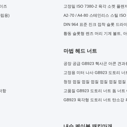
사이즈
고정밀 ISO 7380-2 육각 소켓 플
조립용)
A2-70 / A4-80 스테인리스 스틸 I
DIN 964 표준 진크 접착 슬롯 드
황동 슬롯형 렌즈 머리 기계 볼트, 아연
마법 헤드 너트
공장 공급 GB923 헥사곤 아콘 견
치
고정용 미터 나사 GB923 도토리 
청정 껍질 껍질 껍질 껍질 껍질 껍질
 저항
고품질 GB923 도토리 너트 돔 너트
GB923 육각형 도토리 너트 탄소강
내수 케이블 패킹마개