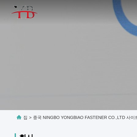
집
>
중국 NINGBO YONGBIAO FASTENER CO.,LTD 사