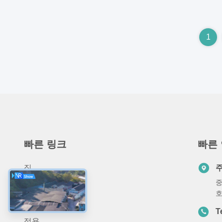
1
빠른 링크
빠른
집
중
회사 소개
상품
T
적용