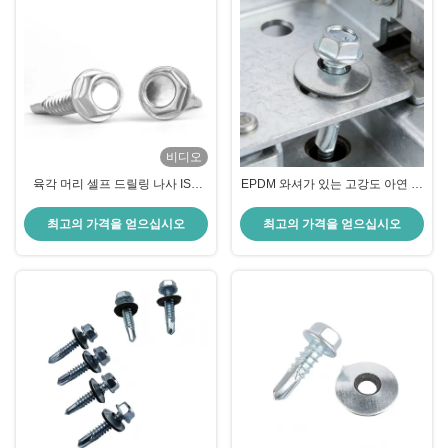
비디오
육각 머리 셀프 드릴링 나사 ISO
EPDM 와셔가 있는 고강도 아연 도
DIN15480
금 셀프 드릴링 나사 (금속 대 금속
용)
최고의 가격을 얻으십시오
최고의 가격을 얻으십시오