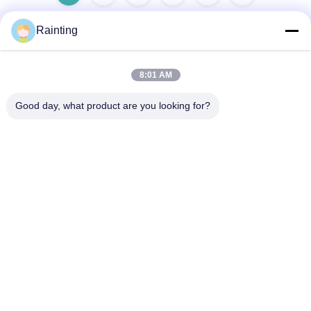
Rainting
빠른 연락
8:01 AM
Good day, what product are you looking for?
주소
중국 젠장 주 닌보 시의 인저우 구 우시앙 시의 루펜 산업단지
1호
Tel
+86--18658229310
이메일
amylin@ybfasteners.com
개인 정보 정책
|
사이트맵
| 중국 좋은 품질 접시형 머리 나사 공급