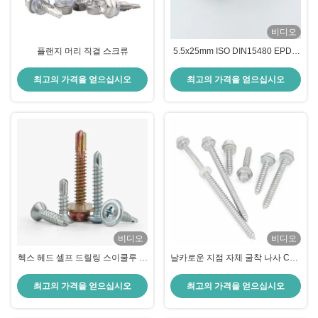
비디오
플랜지 머리 직결 스크류
5.5x25mm ISO DIN15480 EPDM
세척기와 함께 자기 굴착 나사
최고의 가격을 얻으십시오
최고의 가격을 얻으십시오
비디오
비디오
헥스 헤드 셀프 드릴링 스이쿨루 반
날카로운 지점 자체 굴착 나사 CSK
경식 날카로운 포인트 스이쿨루 등
머리 경식 저항 나사 SS410 S304
급 10.9
최고의 가격을 얻으십시오
최고의 가격을 얻으십시오