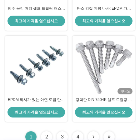
방수 육각 머리 셀프 드릴링 패스너
탄소 강철 지붕 나사: EPDM 가스
| EPDM 씰링 와셔가 있는 아연 도
켓과 함께 헥스 소켓 자체 구멍 고
금
정 장치
최고의 가격을 얻으십시오
최고의 가격을 얻으십시오
비디오
EPDM 와셔가 있는 아연 도금 탄소
강력한 DIN 7504K 셀프 드릴링 패
강 육각 와셔 헤드 셀프 드릴링 나
스너 | 지붕 및 클래딩용 SUS 410
사
등급
최고의 가격을 얻으십시오
최고의 가격을 얻으십시오
1
2
3
4