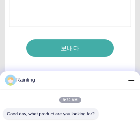
보내다
Rainting
빠른 연락
8:32 AM
Good day, what product are you looking for?
주소
중국 젠장 주 닌보 시의 인저우 구 우시앙 시의 루펜 산업단지
1호