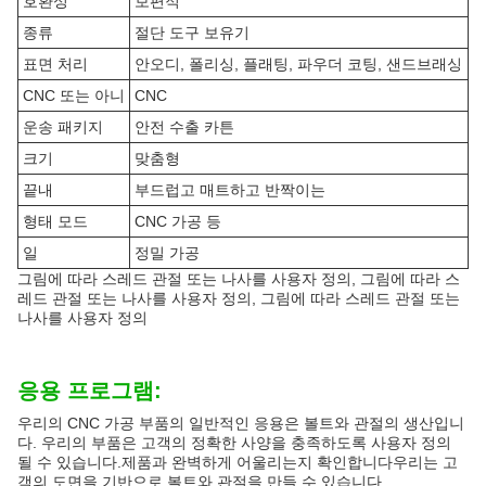
호환성
보편적
종류
절단 도구 보유기
표면 처리
안오디, 폴리싱, 플래팅, 파우더 코팅, 샌드브래싱
CNC 또는 아니
CNC
운송 패키지
안전 수출 카튼
크기
맞춤형
끝내
부드럽고 매트하고 반짝이는
형태 모드
CNC 가공 등
일
정밀 가공
그림에 따라 스레드 관절 또는 나사를 사용자 정의, 그림에 따라 스
레드 관절 또는 나사를 사용자 정의, 그림에 따라 스레드 관절 또는
나사를 사용자 정의
응용 프로그램:
우리의 CNC 가공 부품의 일반적인 응용은 볼트와 관절의 생산입니
다. 우리의 부품은 고객의 정확한 사양을 충족하도록 사용자 정의
될 수 있습니다.제품과 완벽하게 어울리는지 확인합니다우리는 고
객의 도면을 기반으로 볼트와 관절을 만들 수 있습니다.