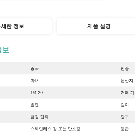
자세한 정보
제품 설명
정보
중국
인증:
마녀
원산지:
1/4-20
거래 기
알렌
길이:
금강 접착
항구:
스테인레스 강 또는 탄소강
등급: