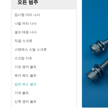
모든 범주
접시형 머리 나사
나팔 머리 나사
셀프 태핑 나사
직결 스크류
스텐레스 스틸 스크류
스크립 키트
기초 앵커 볼트
육각 헤드 볼트
알렌 헤드 볼트
기계 볼트
신축 앵커 볼트