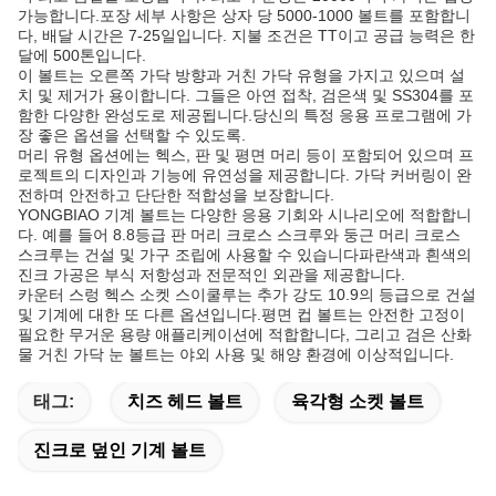
가능합니다.포장 세부 사항은 상자 당 5000-1000 볼트를 포함합니
다, 배달 시간은 7-25일입니다. 지불 조건은 TT이고 공급 능력은 한
달에 500톤입니다.
이 볼트는 오른쪽 가닥 방향과 거친 가닥 유형을 가지고 있으며 설
치 및 제거가 용이합니다. 그들은 아연 접착, 검은색 및 SS304를 포
함한 다양한 완성도로 제공됩니다.당신의 특정 응용 프로그램에 가
장 좋은 옵션을 선택할 수 있도록.
머리 유형 옵션에는 헥스, 판 및 평면 머리 등이 포함되어 있으며 프
로젝트의 디자인과 기능에 유연성을 제공합니다. 가닥 커버링이 완
전하며 안전하고 단단한 적합성을 보장합니다.
YONGBIAO 기계 볼트는 다양한 응용 기회와 시나리오에 적합합니
다. 예를 들어 8.8등급 판 머리 크로스 스크루와 둥근 머리 크로스
스크루는 건설 및 가구 조립에 사용할 수 있습니다파란색과 흰색의
진크 가공은 부식 저항성과 전문적인 외관을 제공합니다.
카운터 스렁 헥스 소켓 스이쿨루는 추가 강도 10.9의 등급으로 건설
및 기계에 대한 또 다른 옵션입니다.평면 컵 볼트는 안전한 고정이
필요한 무거운 용량 애플리케이션에 적합합니다, 그리고 검은 산화
물 거친 가닥 눈 볼트는 야외 사용 및 해양 환경에 이상적입니다.
태그:
치즈 헤드 볼트
육각형 소켓 볼트
진크로 덮인 기계 볼트