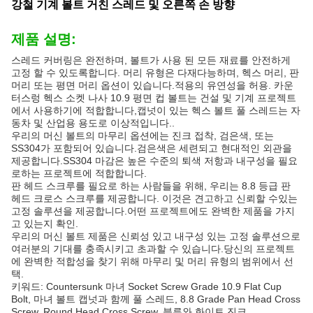
강철 기계 볼트 거친 스레드 및 오른쪽 손 방향
제품 설명:
스레드 커버링은 완전하며, 볼트가 사용 된 모든 재료를 안전하게
고정 할 수 있도록합니다. 머리 유형은 다재다능하며, 헥스 머리, 판
머리 또는 평면 머리 옵션이 있습니다.적용의 유연성을 허용. 카운
터스렁 헥스 소켓 나사 10.9 평면 컵 볼트는 건설 및 기계 프로젝트
에서 사용하기에 적합합니다,캡넛이 있는 헥스 볼트 풀 스레드는 자
동차 및 산업용 용도로 이상적입니다..
우리의 머신 볼트의 마무리 옵션에는 진크 접착, 검은색, 또는
SS304가 포함되어 있습니다.검은색은 세련되고 현대적인 외관을
제공합니다.SS304 마감은 높은 수준의 퇴색 저항과 내구성을 필요
로하는 프로젝트에 적합합니다.
판 헤드 스크루를 필요로 하는 사람들을 위해, 우리는 8.8 등급 판
헤드 크로스 스크루를 제공합니다. 이것은 견고하고 신뢰할 수있는
고정 솔루션을 제공합니다.어떤 프로젝트에도 완벽한 제품을 가지
고 있는지 확인.
우리의 머신 볼트 제품은 신뢰성 있고 내구성 있는 고정 솔루션으로
여러분의 기대를 충족시키고 초과할 수 있습니다.당신의 프로젝트
에 완벽한 적합성을 찾기 위해 마무리 및 머리 유형의 범위에서 선
택.
키워드: Countersunk 마녀 Socket Screw Grade 10.9 Flat Cup
Bolt, 마녀 볼트 캡넛과 함께 풀 스레드, 8.8 Grade Pan Head Cross
Screw, Round Head Cross Screw, 블루와 화이트 진크.