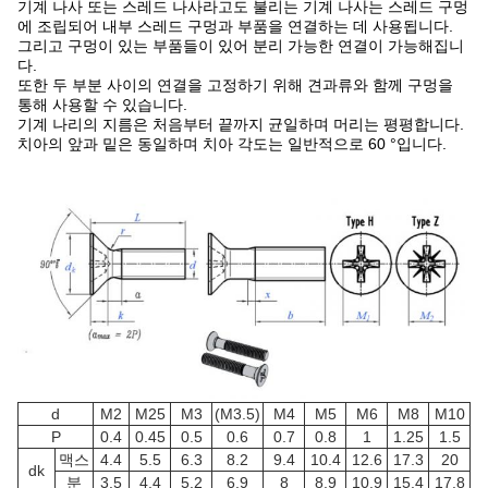
기계 나사 또는 스레드 나사라고도 불리는 기계 나사는 스레드 구멍
에 조립되어 내부 스레드 구멍과 부품을 연결하는 데 사용됩니다.
그리고 구멍이 있는 부품들이 있어 분리 가능한 연결이 가능해집니
다.
또한 두 부분 사이의 연결을 고정하기 위해 견과류와 함께 구멍을
통해 사용할 수 있습니다.
기계 나리의 지름은 처음부터 끝까지 균일하며 머리는 평평합니다.
치아의 앞과 밑은 동일하며 치아 각도는 일반적으로 60 °입니다.
d
M2
M25
M3
(M3.5)
M4
M5
M6
M8
M10
P
0.4
0.45
0.5
0.6
0.7
0.8
1
1.25
1.5
맥스
4.4
5.5
6.3
8.2
9.4
10.4
12.6
17.3
20
d
k
분
3.5
4.4
5.2
6.9
8
8.9
10.9
15.4
17.8