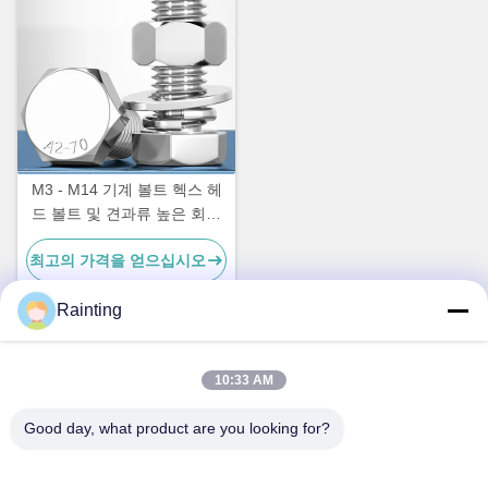
M3 - M14 기계 볼트 헥스 헤
드 볼트 및 견과류 높은 회전
강도
최고의 가격을 얻으십시오
Rainting
빠른 연락
10:33 AM
Good day, what product are you looking for?
주소
중국 젠장 주 닌보 시의 인저우 구 우시앙 시의 루펜 산업단지